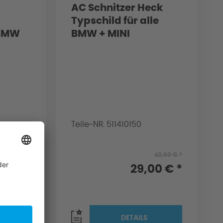
AC Schnitzer Heck
Typschild für alle
 BMW
BMW + MINI
Teile-NR. 511410150
93,00 € *
42,00 € *
00 € *
29,00 € *
DETAILS