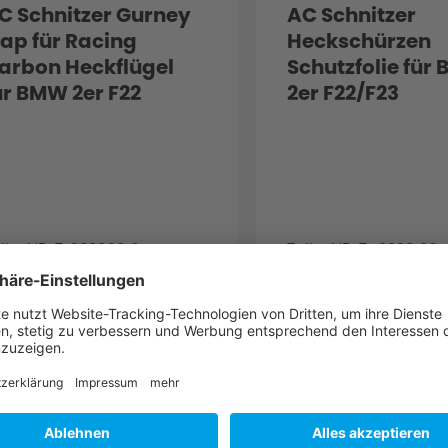
C Schnitzer Gurney
AC Schnitzer
lap für Racing
Heckschürzen
arbon Heckflügel
Schutzfolie für
ür BMW 2er F22
2er F22/F23
oupé
ile-NR. 5162226310
Teile-NR. 5112222120
154,00 € *
65,
DETAILS
DETAILS