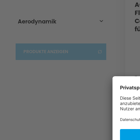
A
2er-F22/F23
F
C
Aerodynamik
f
Aerodynamik-ohne-M-Technik
C
PRODUKTE ANZEIGEN
Te