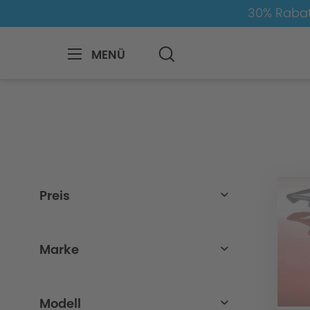
30% Rabat
MENÜ
BMW
8-1
2
2er-F22/F23
Aero
Preis
von
bis
29,00 €
154,00 €
Marke
BMW
Modell