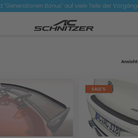
t "Generationen Bonus" auf viele Teile der Vorgän
dynamik
Aerodynamik-ohne-M-Technik
Ansicht
SALE %