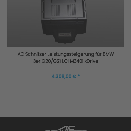
Original AC Schnitzer
Fahrwerksfedernsätze
AC Schnitzer Leistungssteigerung für BMW
3er G20/G21 LCI M340i xDrive
4.308,00 € *
Höhere Agilität und Sicherheit