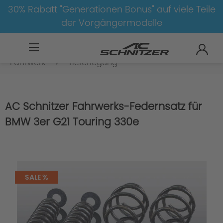
30% Rabatt "Generationen Bonus" auf viele Teile
der Vorgängermodelle
BMW
8-1
3
3er-G20/G21-LCI
Fahrwerk
Tieferlegung
AC Schnitzer Fahrwerks-Federnsatz für
BMW 3er G21 Touring 330e
SALE %