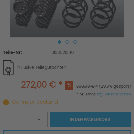
Teile-Nr:
3130321340
inklusive Teilegutachten
272,00 € *
388,00 € *
(29,9% gespart)
*inkl. MwSt.
zzgl. Versandkosten
Geringer Bestand
1
IN DEN
WARENKORB