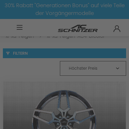
30% Rabatt "Generationen Bonus" auf viele Teile
der Vorgängermodelle
BMW
8-1
3
3er-G20/G21-LCI
xi-xd-Felgen
xi-xd-Felgen-AC4-bicolor
FILTERN
Höchster Preis