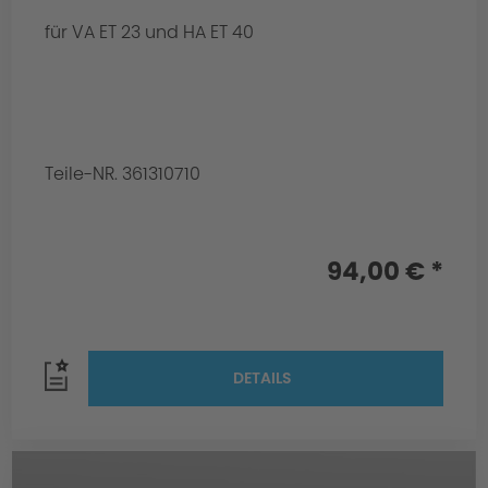
für VA ET 23 und HA ET 40
Teile-NR. 361310710
94,00 € *
DETAILS