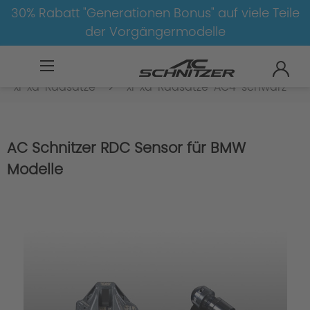
30% Rabatt "Generationen Bonus" auf viele Teile
der Vorgängermodelle
BMW
8-1
3
3er-G20/G21-LCI
xi-xd-Radsätze
xi-xd-Radsätze-AC4-schwarz
AC Schnitzer RDC Sensor für BMW
Modelle