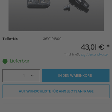
Teile-Nr:
3610101809
43,01 € *
*inkl. MwSt.
zzgl. Versandkosten
Lieferbar
1
IN DEN
WARENKORB
AUF WUNSCHLISTE FÜR ANGEBOTSANFRAGE