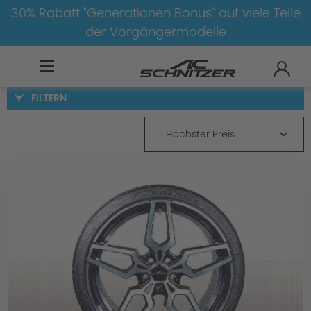
30% Rabatt "Generationen Bonus" auf viele Teile
der Vorgängermodelle
BMW
8-1
4
4er-F36
Radsätze
FILTERN
Höchster Preis