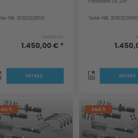
Fahrwerk SA 2VF
ile-NR. 3130322650
Teile-NR. 3130323660
2.071,00 € *
2
1.450,00 € *
1.450,
DETAILS
DETAILS
SALE %
SALE %