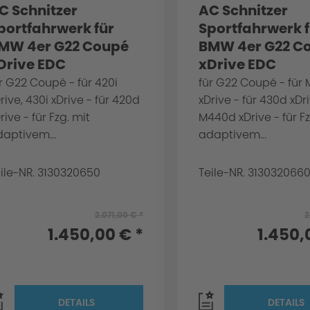
C Schnitzer
AC Schnitzer
portfahrwerk für
Sportfahrwerk f
MW 4er G22 Coupé
BMW 4er G22 C
Drive EDC
xDrive EDC
r G22 Coupé - für 420i
für G22 Coupé - für 
rive, 430i xDrive - für 420d
xDrive - für 430d xDri
rive - für Fzg. mit
M440d xDrive - für Fz
aptivem...
adaptivem...
ile-NR. 3130320650
Teile-NR. 313032066
2.071,00 € *
2
1.450,00 € *
1.450,
DETAILS
DETAILS