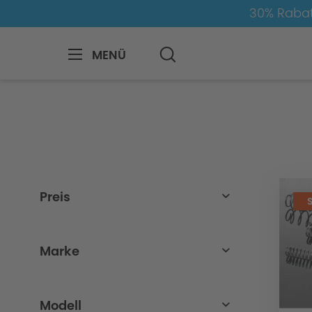
30% Rabat
MENÜ
BMW
8-1
4
4er-G22/G23-LCI
Preis
von
bis
239,00 €
1450,00 €
Marke
BMW
Modell