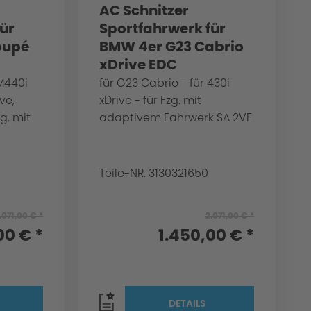
AC Schnitzer
ür
Sportfahrwerk für
oupé
BMW 4er G23 Cabrio
xDrive EDC
M440i
für G23 Cabrio - für 430i
ve,
xDrive - für Fzg. mit
g. mit
adaptivem Fahrwerk SA 2VF
0
Teile-NR. 3130321650
.071,00 € *
2.071,00 € *
00 € *
1.450,00 € *
DETAILS