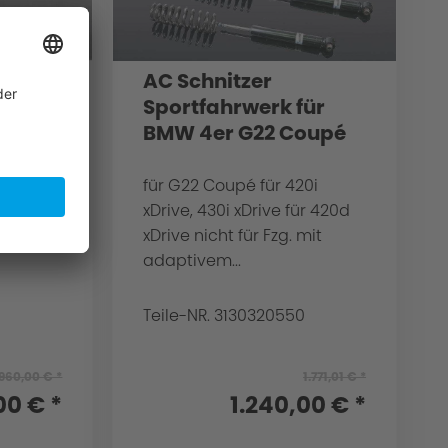
AC Schnitzer
ür
Sportfahrwerk für
abrio
BMW 4er G22 Coupé
0i, 430i
für G22 Coupé für 420i
xDrive, 430i xDrive für 420d
 SA 2VF
xDrive nicht für Fzg. mit
adaptivem...
Teile-NR. 3130320550
.960,00 € *
1.771,01 € *
00 € *
1.240,00 € *