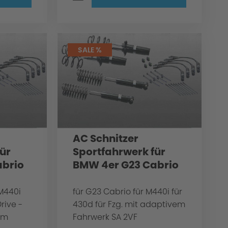
SALE %
AC Schnitzer
ür
Sportfahrwerk für
abrio
BMW 4er G23 Cabrio
 M440i
für G23 Cabrio für M440i für
rive -
430d für Fzg. mit adaptivem
em
Fahrwerk SA 2VF