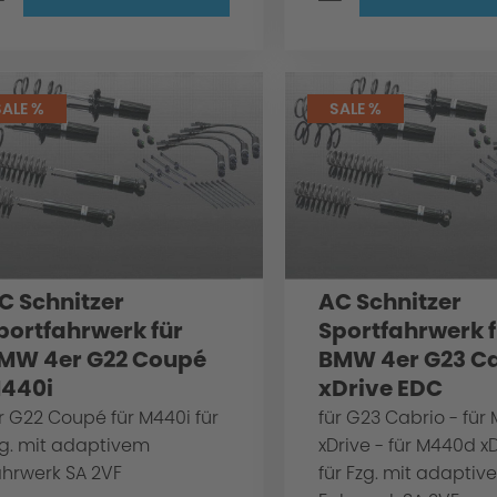
SALE %
SALE %
C Schnitzer
AC Schnitzer
portfahrwerk für
Sportfahrwerk f
MW 4er G22 Coupé
BMW 4er G23 C
440i
xDrive EDC
r G22 Coupé für M440i für
für G23 Cabrio - für
zg. mit adaptivem
xDrive - für M440d xD
ahrwerk SA 2VF
für Fzg. mit adaptiv