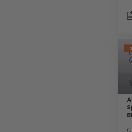
A
S
B
fü