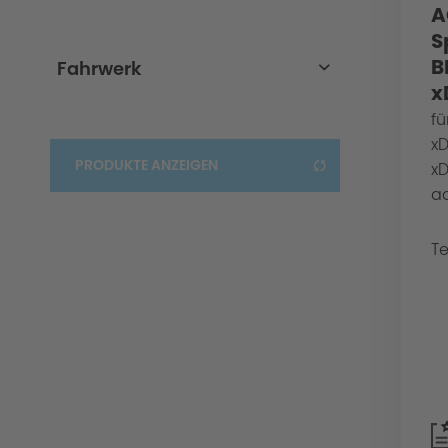
A
4er-G22/G23-LCI
S
B
Fahrwerk
x
Sportfahrwerk
fü
xD
Tieferlegung
PRODUKTE ANZEIGEN
xD
ad
Te