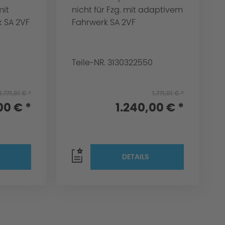
mit
nicht für Fzg. mit adaptivem
 SA 2VF
Fahrwerk SA 2VF
Teile-NR. 3130322550
1.771,01 € *
1.771,01 € *
00 € *
1.240,00 € *
DETAILS