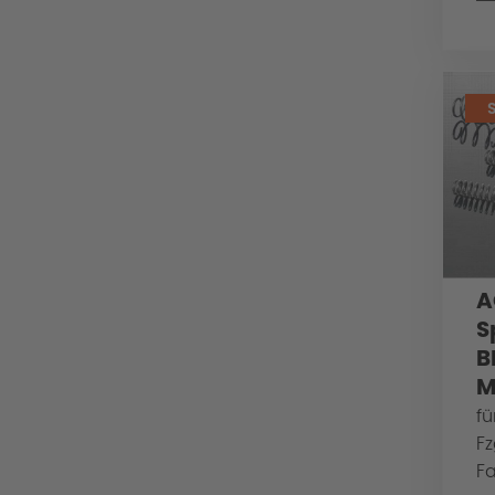
A
S
B
M
fü
F
F