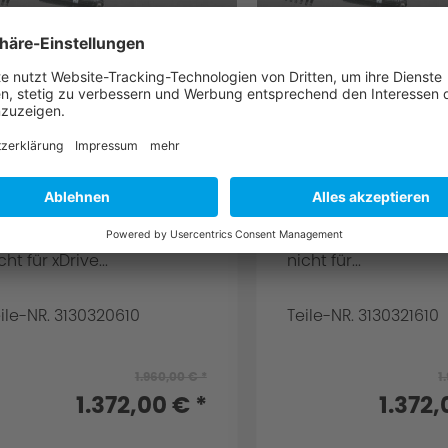
C Schnitzer
AC Schnitzer
portfahrwerk für
Sportfahrwerk f
MW 4er G22 Coupé
BMW 4er G23 C
r G22 Coupé für 420i, 430i
für G23 Cabrio für 42
r 420d für Fzg. mit
für 420d für Fzg. mit
daptivem Fahrwerk SA 2VF
adaptivem Fahrwerk
cht für xDrive...
nicht für...
ile-NR. 3130320610
Teile-NR. 3130321610
1.960,00 € *
1
1.372,00 € *
1.372,