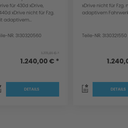
rive für 430d xDrive,
xDrive nicht für Fzg. 
40d xDrive nicht für Fzg.
adaptivem Fahrwerk
t adaptivem...
ile-NR. 3130320560
Teile-NR. 3130321550
1.771,01 € *
1.240,00 € *
1.240,
DETAILS
DETAILS