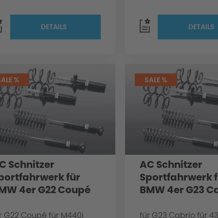
DETAILS
DETAILS
SALE %
SALE %
C Schnitzer
AC Schnitzer
portfahrwerk für
Sportfahrwerk f
MW 4er G22 Coupé
BMW 4er G23 C
r G22 Coupé für M440i
für G23 Cabrio für 43