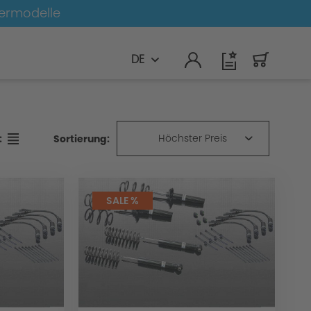
germodelle
DE
Höchster Preis
Sortierung:
:
SALE %