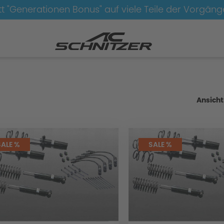
t "Generationen Bonus" auf viele Teile der Vorgän
Fahrwerk
Ansicht
SALE %
SALE %