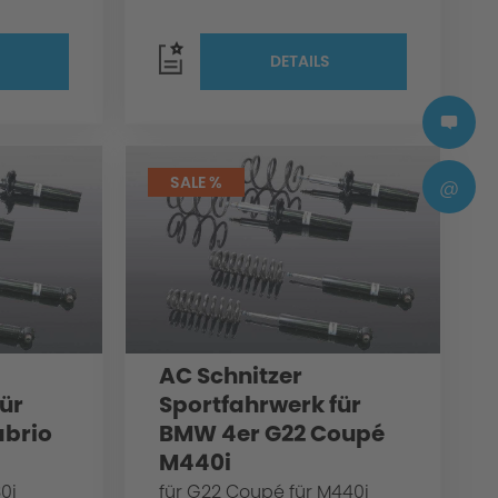
DETAILS
SALE %
@
AC Schnitzer
ür
Sportfahrwerk für
abrio
BMW 4er G22 Coupé
M440i
0i
für G22 Coupé für M440i