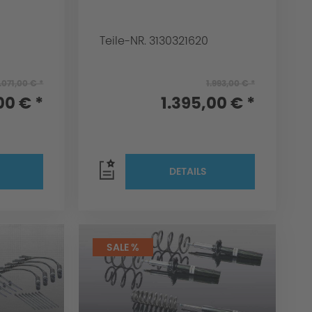
Teile-NR. 3130321620
.071,00 € *
1.993,00 € *
00 € *
1.395,00 € *
DETAILS
SALE %