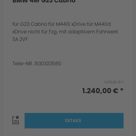
BMW 4er G23 Cabrio
für G23 Cabrio für M440i xDrive für M440d
xDrive nicht für Fzg. mit adaptivem Fahrwerk
SA 2VF
Teile-NR. 3130323560
1.771,01 € *
1.240,00 € *
DETAILS