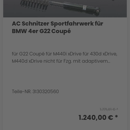
AC Schnitzer Sportfahrwerk für
BMW 4er G22 Coupé
für G22 Coupé für M440i xDrive für 430d xDrive,
M440d xDrive nicht für Fzg. mit adaptivem...
Teile-NR. 3130320560
1.771,01 € *
1.240,00 € *