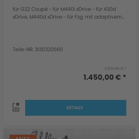
für G22 Coupé - für M440i xDrive - für 430d
xDrive, M440d xDrive - für Fzg. mit adaptivem...
Teile-NR. 3130320660
2.071,00 € *
1.450,00 € *
DETAILS
SALE %