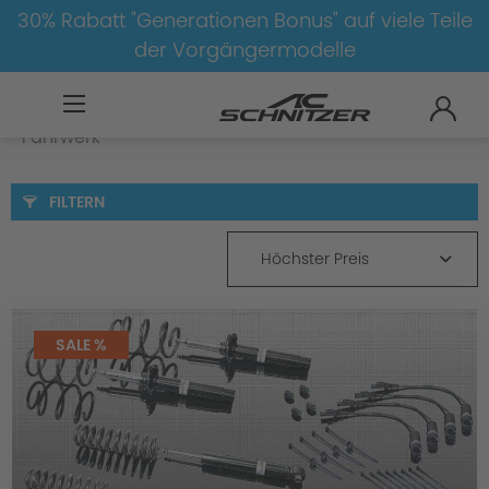
30% Rabatt "Generationen Bonus" auf viele Teile
der Vorgängermodelle
BMW
8-1
4
4er-G22/G23
Fahrwerk
FILTERN
Höchster Preis
SALE %