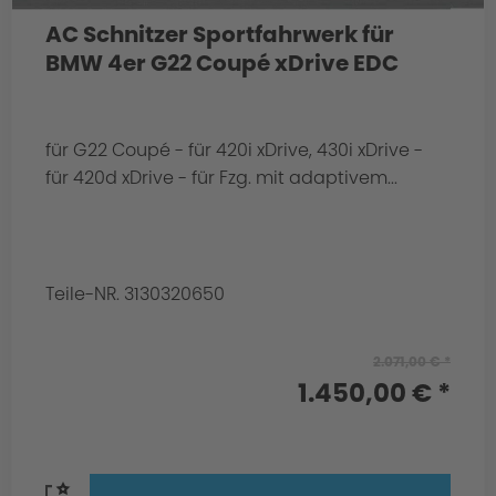
AC Schnitzer Sportfahrwerk für
BMW 4er G22 Coupé xDrive EDC
für G22 Coupé - für 420i xDrive, 430i xDrive -
für 420d xDrive - für Fzg. mit adaptivem...
Teile-NR. 3130320650
2.071,00 € *
1.450,00 € *