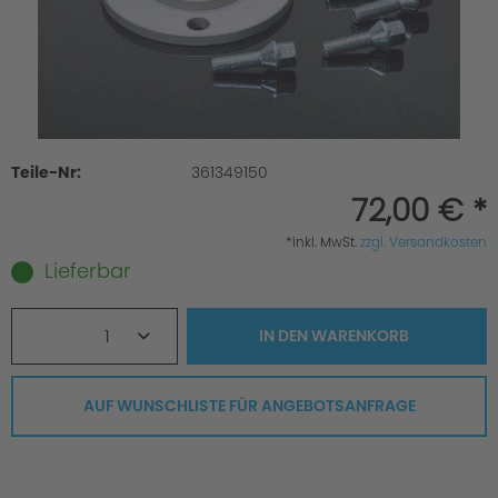
Teile-Nr:
361349150
72,00 € *
*inkl. MwSt.
zzgl. Versandkosten
Lieferbar
1
IN DEN
WARENKORB
AUF WUNSCHLISTE FÜR ANGEBOTSANFRAGE