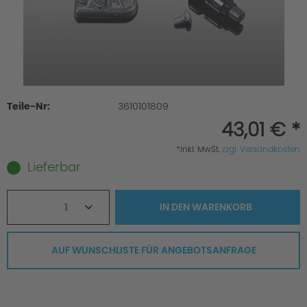
Teile-Nr:
3610101809
43,01 € *
*inkl. MwSt.
zzgl. Versandkosten
Lieferbar
1
IN DEN
WARENKORB
AUF WUNSCHLISTE FÜR ANGEBOTSANFRAGE