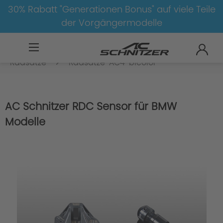
30% Rabatt "Generationen Bonus" auf viele Teile
der Vorgängermodelle
BMW
8-1
4
4er-G22/G23
Radsätze
Radsätze-AC4-bicolor
AC Schnitzer RDC Sensor für BMW
Modelle