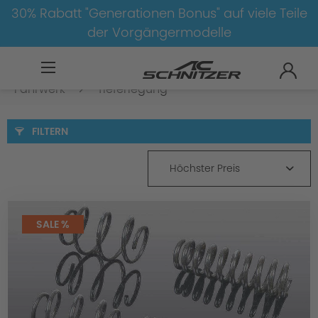
30% Rabatt "Generationen Bonus" auf viele Teile
der Vorgängermodelle
BMW
8-1
5
5er-G30/G31-LCI
Fahrwerk
Tieferlegung
FILTERN
Höchster Preis
SALE %