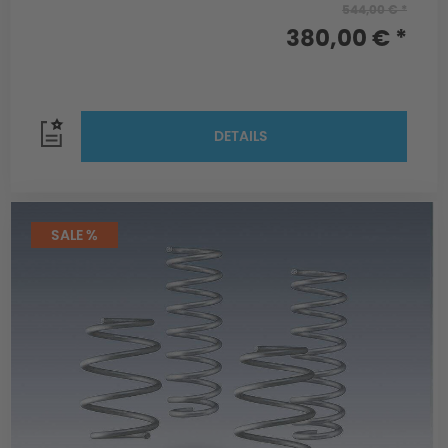
544,00 € *
380,00 € *
DETAILS
SALE %