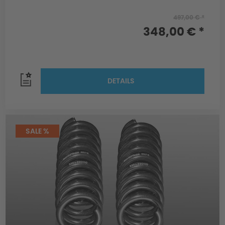
497,00 € *
348,00 € *
DETAILS
SALE %