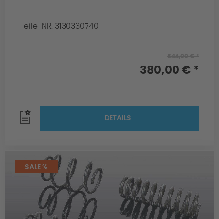
Teile-NR. 3130330740
544,00 € *
380,00 € *
DETAILS
SALE %