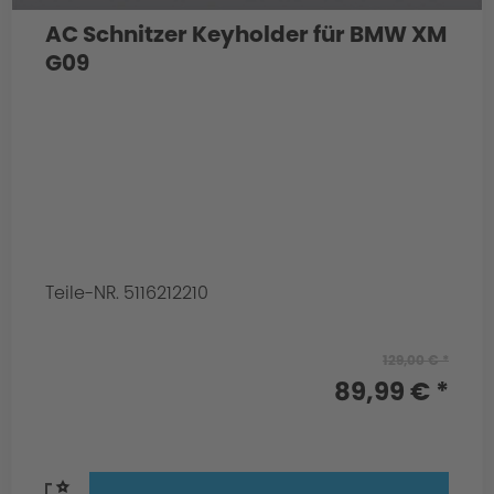
AC Schnitzer Keyholder für BMW XM
G09
Teile-NR. 5116212210
129,00 € *
89,99 € *