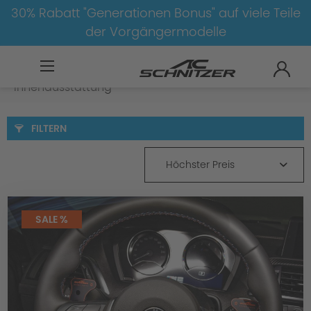
30% Rabatt "Generationen Bonus" auf viele Teile
der Vorgängermodelle
BMW
M
XM
XM-G09
Innenausstattung
FILTERN
Höchster Preis
SALE %