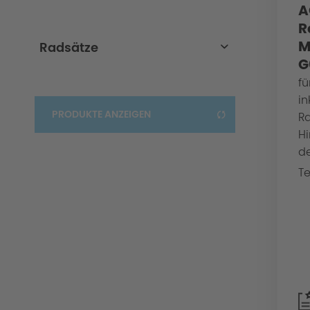
A
X6-G06
R
M
Radsätze
G
Radsätze-AC5-schwarz
fü
in
PRODUKTE ANZEIGEN
R
Hi
de
Te