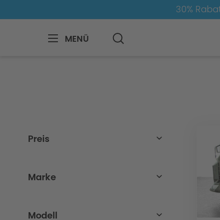
30% Rabat
MENÜ
BMW
X
X6
X6-G06
Radsätze
Preis
von
bis
25,00 €
5832,00 €
Marke
BMW
Modell