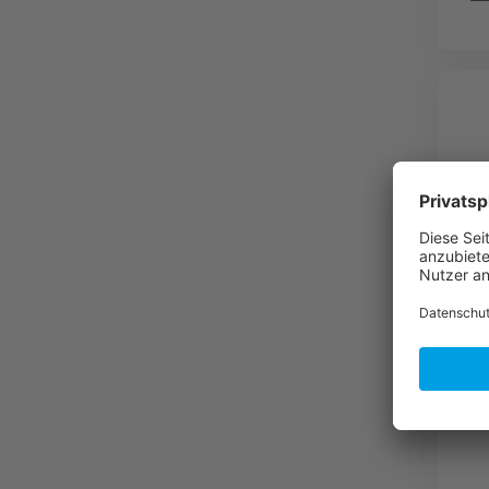
A
P
B