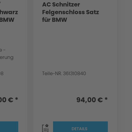
"
AC Schnitzer
chwarz
Felgenschloss Satz
r BMW
für BMW
e -
zierung
08
Teile-NR. 361310840
00 € *
94,00 € *
DETAILS