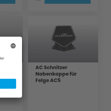
DC
AC Schnitzer
Nabenkappe für
Felge AC5