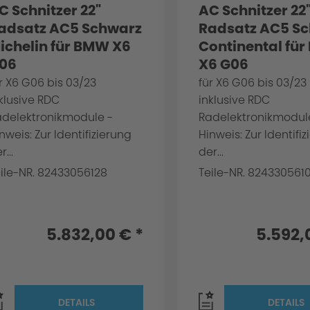
C Schnitzer 22"
AC Schnitzer 22
adsatz AC5 Schwarz
Radsatz AC5 S
ichelin für BMW X6
Continental fü
06
X6 G06
r X6 G06 bis 03/23
für X6 G06 bis 03/23
klusive RDC
inklusive RDC
adelektronikmodule -
Radelektronikmodul
nweis: Zur Identifizierung
Hinweis: Zur Identifi
r...
der...
ile-NR. 82433056128
Teile-NR. 824330561
5.832,00 € *
5.592,
DETAILS
DETAILS