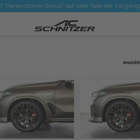
t "Generationen Bonus" auf viele Teile der Vorgän
Radsätze-AC5-schwarz
Ansicht