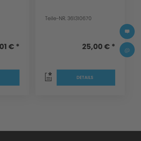
Teile-NR. 361310670
01 € *
25,00 € *
@
DETAILS