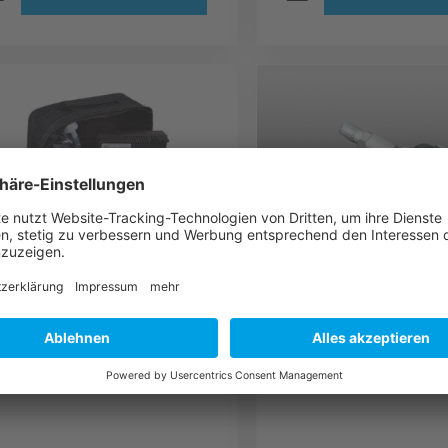
C Schnitzer Reifen
AC Schnitzer R
annenset für alle
Sensor für BMW
MW + MINI