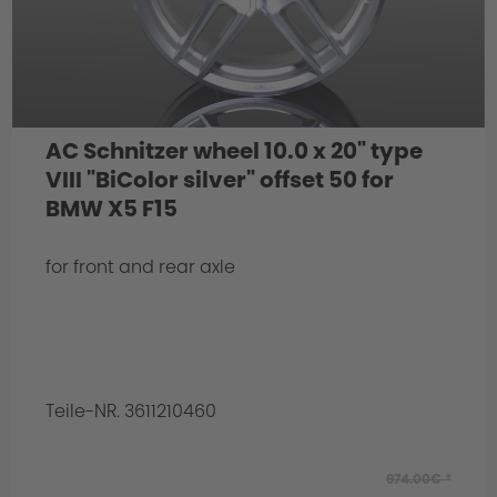
AC Schnitzer wheel 10.0 x 20" type
VIII "BiColor silver" offset 50 for
BMW X5 F15
for front and rear axle
Teile-NR. 3611210460
974.00€ *