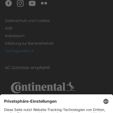
Fazit
Datenschutz und Cookies
AGB
Impressum
Erklärung zur Barrierefreiheit
Vertragswiderruf
Gutachten
AC Schnitzer empfiehlt