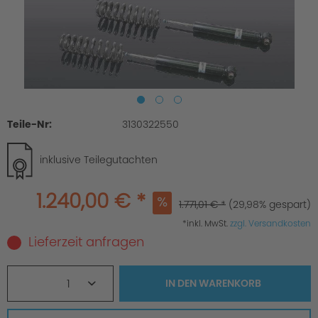
Teile-Nr:
3130322550
inklusive Teilegutachten
1.240,00 € *
1.771,01 € *
(29,98% gespart)
*inkl. MwSt.
zzgl. Versandkosten
Lieferzeit anfragen
1
IN DEN
WARENKORB