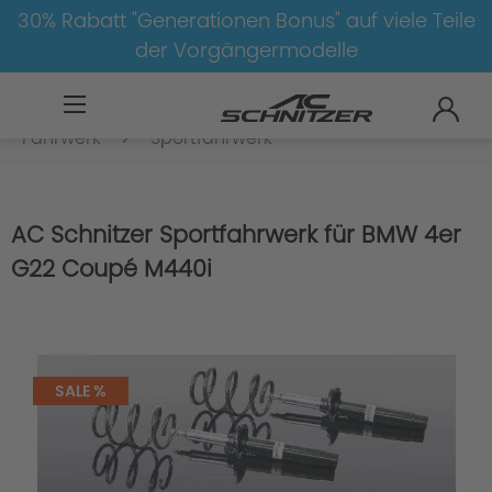
30% Rabatt "Generationen Bonus" auf viele Teile
der Vorgängermodelle
BMW
8-1
4
4er-G22/G23
Fahrwerk
Sportfahrwerk
AC Schnitzer Sportfahrwerk für BMW 4er
G22 Coupé M440i
SALE %