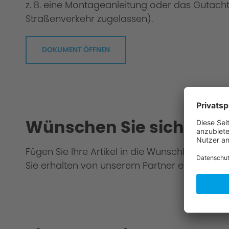
z. B. eine Montageanleitung oder das Gutacht
Straßenverkehr zugelassen).
DOKUMENT ÖFFNEN
Bei uns geht jedes Fahrwerk durch die "Gr
Wünschen Sie sich eine
Fügen Sie Ihre Artikel in die Wunschliste hinz
Sie erhalten von unserem Partner ein Gesamt