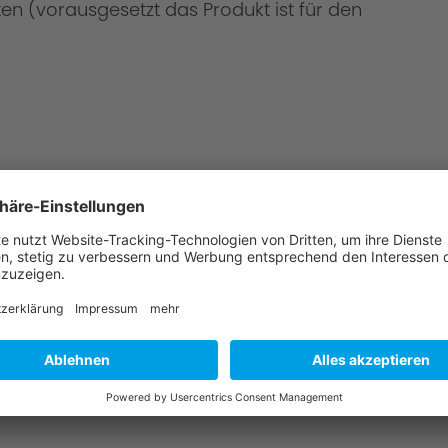
en (vorausgesetzt das Produkt ist für den
üne Hölle".
 Montage?
u & wählen Sie einen AC Schnitzer-Partner aus.
angebot für die Teile & Montage.