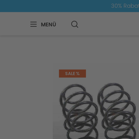
30% Rabat
MENÜ
BMW
8-1
4
4er-G22/G23
Fah
SALE %