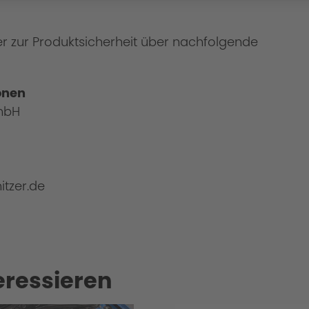
er zur Produktsicherheit über nachfolgende
onen
tze
mbH
itzer.de
eressieren