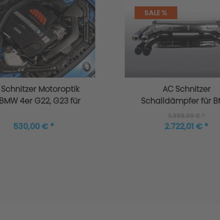
SALE %
Schnitzer Motoroptik
AC Schnitzer
 BMW 4er G22, G23 für
Schalldämpfer für 
6 Zylinder
4er G22/G23 M440
3.888,00 € *
xDrive
530,00 € *
2.722,01 € *