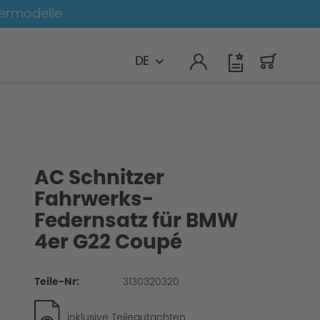
germodelle
DE
AC Schnitzer
Fahrwerks-
Federnsatz für BMW
4er G22 Coupé
Teile-Nr:
3130320320
inklusive Teilegutachten